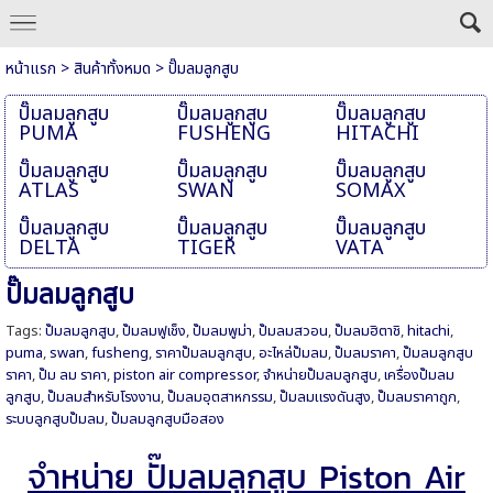
หน้าแรก
>
สินค้าทั้งหมด
>
ปั๊มลมลูกสูบ
ปั๊มลมลูกสูบ
ปั๊มลมลูกสูบ
ปั๊มลมลูกสูบ
PUMA
FUSHENG
HITACHI
ปั๊มลมลูกสูบ
ปั๊มลมลูกสูบ
ปั๊มลมลูกสูบ
ATLAS
SWAN
SOMAX
ปั๊มลมลูกสูบ
ปั๊มลมลูกสูบ
ปั๊มลมลูกสูบ
DELTA
TIGER
VATA
ปั๊มลมลูกสูบ
Tags:
ปั๊มลมลูกสูบ
,
ปั๊มลมฟูเช็ง
,
ปั๊มลมพูม่า
,
ปั๊มลมสวอน
,
ปั๊มลมฮิตาชิ
,
hitachi
,
puma
,
swan
,
fusheng
,
ราคาปั๊มลมลูกสูบ
,
อะไหล่ปั๊มลม
,
ปั๊มลมราคา
,
ปั๊มลมลูกสูบ
ราคา
,
ปั๊ม ลม ราคา
,
piston air compressor
,
จำหน่ายปั๊มลมลูกสูบ
,
เครื่องปั๊มลม
ลูกสูบ
,
ปั๊มลมสำหรับโรงงาน
,
ปั๊มลมอุตสาหกรรม
,
ปั๊มลมแรงดันสูง
,
ปั๊มลมราคาถูก
,
ระบบลูกสูบปั๊มลม
,
ปั๊มลมลูกสูบมือสอง
จำหน่าย ปั๊มลมลูกสูบ Piston Air