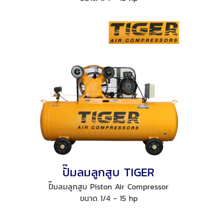
ปั๊มลมลูกสูบ TIGER
ปั๊มลมลูกสูบ Piston Air Compressor
ขนาด 1/4 - 15 hp