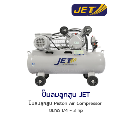
ปั๊มลมลูกสูบ JET
ปั๊มลมลูกสูบ Piston Air Compressor
ขนาด 1/4 - 3 hp