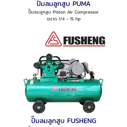
ปั๊มลมลูกสูบ PUMA
ปั๊มลมลูกสูบ Piston Air Compressor
ขนาด 1/4 - 15 hp
ปั๊มลมลูกสูบ FUSHENG