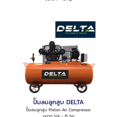
ปั๊มลมลูกสูบ DELTA
ปั๊มลมลูกสูบ Piston Air Compressor
ขนาด 1/4 - 15 hp