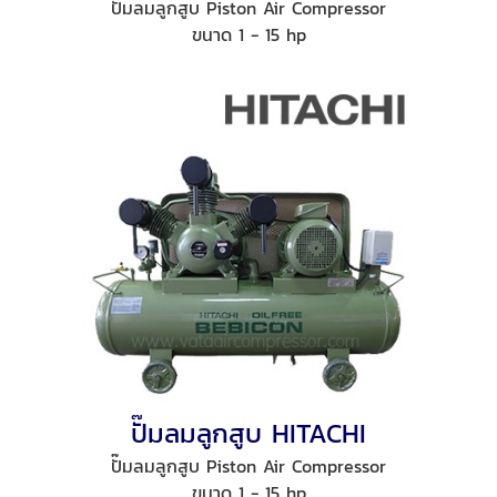
ปั๊มลมลูกสูบ Piston Air Compressor
ขนาด 1 - 15 hp
ปั๊มลมลูกสูบ HITACHI
ปั๊มลมลูกสูบ Piston Air Compressor
ขนาด 1 - 15 hp