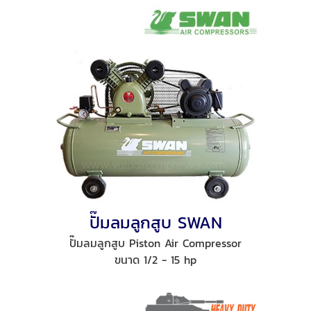
ปั๊มลมลูกสูบ SWAN
ปั๊มลมลูกสูบ Piston Air Compressor
ขนาด 1/2 - 15 hp