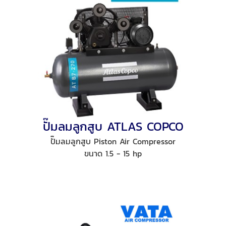
ปั๊มลมลูกสูบ ATLAS COPCO
ปั๊มลมลูกสูบ Piston Air Compressor
ขนาด 1.5 - 15 hp