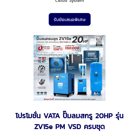
Cloud System
รับข้อเสนอพิเศษ
โปรโมชั่น VATA ปั๊มลมสกรู 20HP รุ่น
ZV15e PM VSD ครบชุด