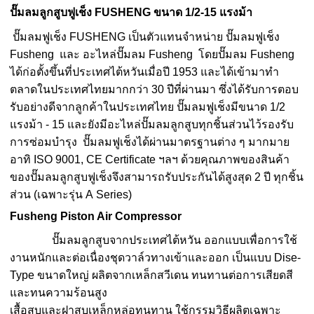
ปั๊มลมลูกสูบฟูเช็ง FUSHENG ขนาด 1/2-15 แรงม้า
ปั๊มลมฟูเช็ง FUSHENG เป็นตัวแทนจำหน่าย ปั๊มลมฟูเช็ง
Fusheng และ อะไหล่ปั๊มลม Fusheng โดยปั๊มลม Fusheng
ได้ก่อตั้งขึ้นที่ประเทศไต้หวันเมื่อปี 1953 และได้เข้ามาทำ
ตลาดในประเทศไทยมากกว่า 30 ปีที่ผ่านมา ซึ่งได้รับการตอบ
รับอย่างดีจากลูกค้าในประเทศไทย ปั๊มลมฟูเช็งมีขนาด 1/2
แรงม้า - 15 และยังมีอะไหล่ปั๊มลมลูกสูบทุกชิ้นส่วนไว้รองรับ
การซ่อมบำรุง ปั๊มลมฟูเช็งได้ผ่านมาตรฐานต่าง ๆ มากมาย
อาทิ ISO 9001, CE Certificate ฯลฯ ด้วยคุณภาพของสินค้า
ของปั๊มลมลูกสูบฟูเช็งจึงสามารถรับประกันได้สูงสุด 2 ปี ทุกชิ้น
ส่วน (เฉพาะรุ่น A Series)
Fusheng Piston Air Compressor
ปั๊มลมลูกสูบจากประเทศไต้หวัน ออกแบบเพื่อการใช้
งานหนักและต่อเนื่องชุดวาล์วทางเข้าและออก เป็นแบบ Dise-
Type ขนาดใหญ่ ผลิตจากเหล็กสวีเดน ทนทานต่อการเสียดสี
และทนความร้อนสูง
เสื้อสูบและฝาสูบเหล็กหล่อทนทาน ใช้กรรมวิธีผลิตเฉพาะ