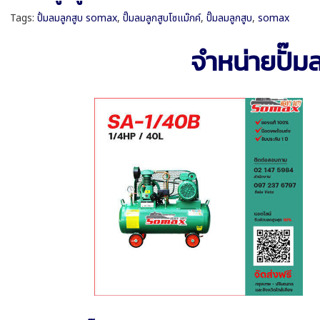
Tags:
ปั้มลมลูกสูบ somax
,
ปั๊มลมลูกสูบโซแม๊กค์
,
ปั๊มลมลูกสูบ
,
somax
จำหน่ายปั๊