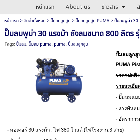
หน้าแรก
About us
ข่าวสาร
ส
หน้าแรก
>
สินค้าทั้งหมด
>
ปั๊มลมลูกสูบ
>
ปั๊มลมลูกสูบ PUMA
>
ปั๊มลมพูม่า 3
ปั๊มลมพูม่า 30 แรงม้า ถังลมขนาด 800 ลิตร
Tags:
ปั๊มลม
,
ปั๊มลม puma
,
puma
,
ปั๊มลมลูกสูบ
ปั๊มลมลูกส
PUMA Pist
ราคาปกติ 
รายละเอีย
- ปั๊มลมแบ
- แรงดันลม
- อัตราการ
- มอเตอร์ 30 แรงม้า , ไฟ 380 โวลต์ (ไฟโรงงาน,3 สาย)