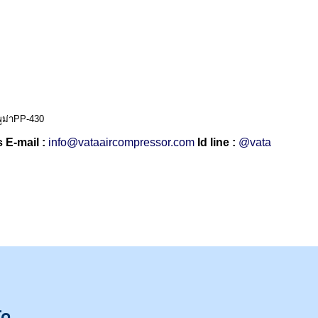
พูม่าPP-430
 E-mail :
info@vataaircompressor.com
Id line :
@vata