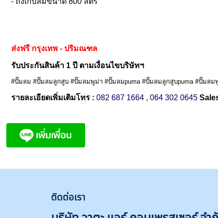
- ถังเก็บลมขนาด 800 ลิตร
ส่งฟรี กรุงเทพ - ปริมณฑล
รับประกันสินค้า 1 ปี ตามเงื่อนไขบริษัทฯ
#ปั๊มลม #ปั๊มลมลูกสูบ #ปั๊มลมพูม่า #ปั๊มลมpuma #ปั๊มลมลูกสูบpuma #ปั๊มลม
รายละเอียดเพิ่มเติมโทร :
082 687 1664
,
064 302 0645
Sales
ติดต่
อเรา