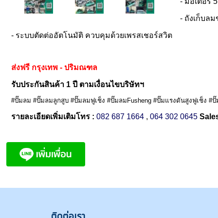
- มอเตอร์ 
- ถังเก็บล
- ระบบตัดต่ออัตโนมัติ ควบคุมด้วยเพรสเชอร์สวิต
ส่งฟรี กรุงเทพ - ปริมณฑล
รับประกันสินค้า 1 ปี ตามเงื่อนไขบริษัทฯ
#ปั๊มลม #ปั๊มลมลูกสูบ #ปั๊มลมฟูเช็ง #ปั๊มลมFusheng #ปั๊มแรงดันสูงฟูเช็ง #
รายละเอียดเพิ่มเติมโทร :
082 687 1664
,
064 302 0645
Sales
ติดต่
อเรา