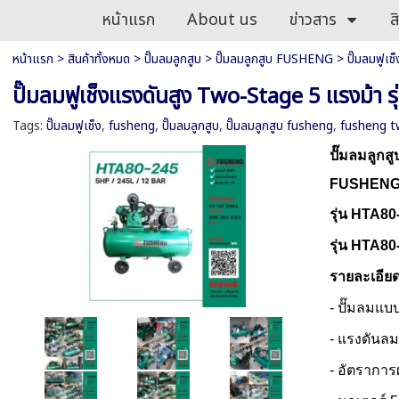
หน้าแรก
About us
ข่าวสาร
ส
หน้าแรก
>
สินค้าทั้งหมด
>
ปั๊มลมลูกสูบ
>
ปั๊มลมลูกสูบ FUSHENG
>
ปั๊มลมฟูเ
ปั๊มลมฟูเช็งแรงดันสูง Two-Stage 5 แรงม้า
Tags:
ปั๊มลมฟูเช็ง
,
fusheng
,
ปั๊มลมลูกสูบ
,
ปั๊มลมลูกสูบ fusheng
,
fusheng t
ปั๊มลมลูกสู
FUSHENG 
รุ่น HTA8
รุ่น HTA80
รายละเอีย
- ปั๊มลมแบบ
- แรงดันลม
- อัตราการ