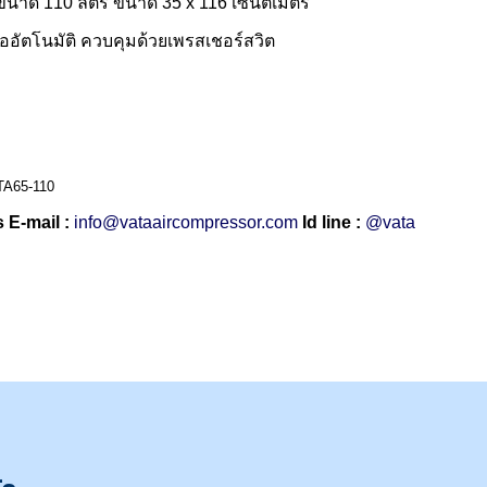
มขนาด 110 ลิตร ขนาด 35 x 116 เซนติเมตร
่ออัตโนมัติ ควบคุมด้วยเพรสเชอร์สวิต
งTA65-110
 E-mail :
info@vataaircompressor.com
Id line :
@vata