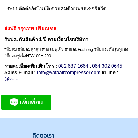
- ระบบตัดต่ออัตโนมัติ ควบคุมด้วยเพรสเชอร์สวิต
ส่งฟรี กรุงเทพ-ปริมณฑล
รับประกันสินค้า 1 ปี ตามเงื่อนไขบริษัทฯ
#ปั๊มลม #ปั๊มลมลูกสูบ #ปั๊มลมฟูเช็ง #ปั๊มลมFusheng #ปั๊มแรงดันสูงฟูเช็ง
#ปั๊มลมฟูเช็งHTA100H-290
รายละเอียดเพิ่มเติมโทร :
082 687 1664
,
064 302 0645
Sales E-mail :
info@vataaircompressor.com
Id line :
@vata
ติดต่
อเรา