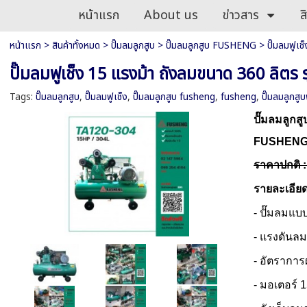
หน้าแรก
About us
ข่าวสาร
ส
หน้าแรก
>
สินค้าทั้งหมด
>
ปั๊มลมลูกสูบ
>
ปั๊มลมลูกสูบ FUSHENG
>
ปั๊มลมฟูเ
ปั๊มลมฟูเช็ง 15 แรงม้า ถังลมขนาด 360 ลิตร
Tags:
ปั๊มลมลูกสูบ
,
ปั๊มลมฟูเช็ง
,
ปั๊มลมลูกสูบ fusheng
,
fusheng
,
ปั๊มลมลูกสูบ
ปั๊มลมลูกส
FUSHENG P
ราคาปกติ 
รายละเอีย
- ปั๊มลมแบบ
- แรงดันลม
- อัตราการ
- มอเตอร์ 