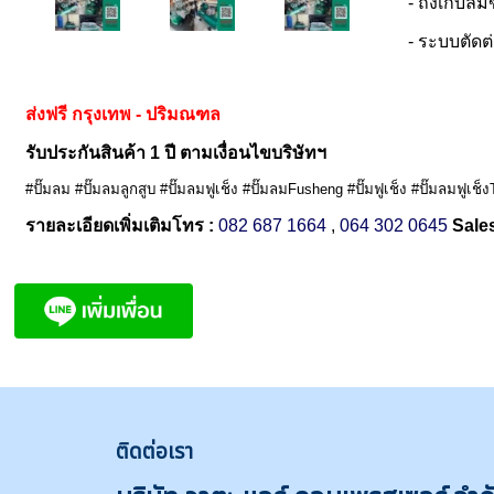
- ถังเก็บล
- ระบบตัดต
ส่งฟรี กรุงเทพ - ปริมณฑล
รับประกันสินค้า 1 ปี ตามเงื่อนไขบริษัทฯ
#ปั๊มลม #ปั๊มลมลูกสูบ #ปั๊มลมฟูเช็ง #ปั๊มลมFusheng #ปั๊มฟูเช็ง #ปั๊มลมฟูเช
รายละเอียดเพิ่มเติมโทร :
082 687 1664
,
064 302 0645
Sales
ติดต่
อเรา