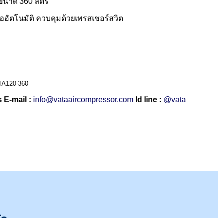
มขนาด 360 ลิตร
่ออัตโนมัติ ควบคุมด้วยเพรสเชอร์สวิต
็งTA120-360
 E-mail :
info@vataaircompressor.com
Id line :
@vata