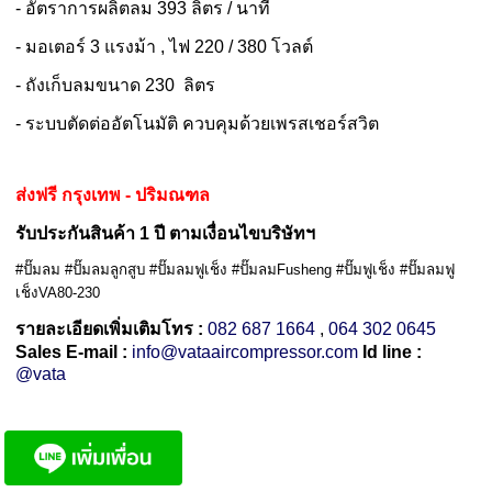
- อัตราการผลิตลม 393 ลิตร / นาที
- มอเตอร์ 3 แรงม้า , ไฟ 220 / 380 โวลต์
- ถังเก็บลมขนาด 230 ลิตร
- ระบบตัดต่ออัตโนมัติ ควบคุมด้วยเพรสเชอร์สวิต
ส่งฟรี กรุงเทพ - ปริมณฑล
รับประกันสินค้า 1 ปี ตามเงื่อนไขบริษัทฯ
#ปั๊มลม #ปั๊มลมลูกสูบ #ปั๊มลมฟูเช็ง #ปั๊มลมFusheng #ปั๊มฟูเช็ง #ปั๊มลมฟู
เช็งVA80-230
รายละเอียดเพิ่มเติมโทร :
082 687 1664
,
064 302 0645
Sales E-mail :
info@vataaircompressor.com
Id line :
@vata