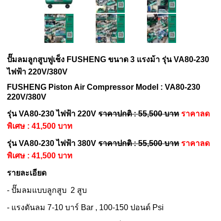
ปั๊มลมลูกสูบฟูเช็ง FUSHENG ขนาด 3 แรงม้า รุ่น VA80-230
ไฟฟ้า 220V/380V
FUSHENG Piston Air Compressor Model : VA80-230
220V/380V
รุ่น VA80-230 ไฟฟ้า 220V
ราคาปกติ : 55,500 บาท
ราคาลด
พิเศษ : 41,500 บาท
รุ่น VA80-230 ไฟฟ้า 380V
ราคาปกติ : 55,500 บาท
ราคาลด
พิเศษ : 41,500 บาท
รายละเอียด
- ปั๊มลมแบบลูกสูบ 2 สูบ
- แรงดันลม 7-10 บาร์ Bar , 100-150 ปอนด์ Psi