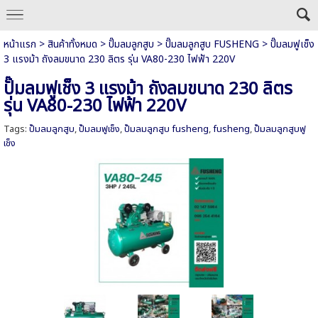
หน้าแรก
>
สินค้าทั้งหมด
>
ปั๊มลมลูกสูบ
>
ปั๊มลมลูกสูบ FUSHENG
>
ปั๊มลมฟูเช็ง
3 แรงม้า ถังลมขนาด 230 ลิตร รุ่น VA80-230 ไฟฟ้า 220V
ปั๊มลมฟูเช็ง 3 แรงม้า ถังลมขนาด 230 ลิตร
รุ่น VA80-230 ไฟฟ้า 220V
Tags:
ปั๊มลมลูกสูบ
,
ปั๊มลมฟูเช็ง
,
ปั๊มลมลูกสูบ fusheng
,
fusheng
,
ปั๊มลมลูกสูบฟู
เช็ง