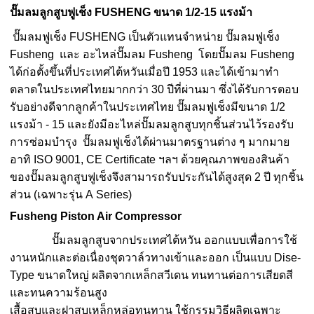
ปั๊มลมลูกสูบฟูเช็ง FUSHENG ขนาด 1/2-15 แรงม้า
ปั๊มลมฟูเช็ง FUSHENG เป็นตัวแทนจำหน่าย ปั๊มลมฟูเช็ง
Fusheng และ อะไหล่ปั๊มลม Fusheng โดยปั๊มลม Fusheng
ได้ก่อตั้งขึ้นที่ประเทศไต้หวันเมื่อปี 1953 และได้เข้ามาทำ
ตลาดในประเทศไทยมากกว่า 30 ปีที่ผ่านมา ซึ่งได้รับการตอบ
รับอย่างดีจากลูกค้าในประเทศไทย ปั๊มลมฟูเช็งมีขนาด 1/2
แรงม้า - 15 และยังมีอะไหล่ปั๊มลมลูกสูบทุกชิ้นส่วนไว้รองรับ
การซ่อมบำรุง ปั๊มลมฟูเช็งได้ผ่านมาตรฐานต่าง ๆ มากมาย
อาทิ ISO 9001, CE Certificate ฯลฯ ด้วยคุณภาพของสินค้า
ของปั๊มลมลูกสูบฟูเช็งจึงสามารถรับประกันได้สูงสุด 2 ปี ทุกชิ้น
ส่วน (เฉพาะรุ่น A Series)
Fusheng Piston Air Compressor
ปั๊มลมลูกสูบจากประเทศไต้หวัน ออกแบบเพื่อการใช้
งานหนักและต่อเนื่องชุดวาล์วทางเข้าและออก เป็นแบบ Dise-
Type ขนาดใหญ่ ผลิตจากเหล็กสวีเดน ทนทานต่อการเสียดสี
และทนความร้อนสูง
เสื้อสูบและฝาสูบเหล็กหล่อทนทาน ใช้กรรมวิธีผลิตเฉพาะ