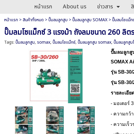
หน้าแรก
About us
ข่าวสาร
ส
หน้าแรก
>
สินค้าทั้งหมด
>
ปั๊มลมลูกสูบ
>
ปั๊มลมลูกสูบ SOMAX
>
ปั๊มลมโซแม็
ปั๊มลมโซแม็กซ์ 3 แรงม้า ถังลมขนาด 260 ลิ
Tags:
ปั๊มลมลูกสูบ
,
somax
,
ปั๊มลมโซแม็กซ์
,
ปั๊มลมลูกสูบ somax
,
ปั๊มลมลูกสูบ
ปั๊มลมลูกส
SOMAX Ai
รุ่น SB-30
รุ่น SB-30
รายละเอีย
- มอเตอร์ 3
- ความกว้า
- ความเร็ว