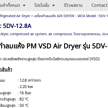
ินค้าทั้งหมด
โปรโมชั่น
รีวิวผลงาน
Contact
frigerated Air Dryer
>
เครื่องทำลมแห้ง AIR DRYER - VATA Model : 5DV-
 : 5DV-12.8A
 dryer
,
compressed air system
,
air compressor
,
โรงงานอุตสาหกรรม
,
ประ
งทำลมแห้ง PM VSD Air Dryer รุ่น 5DV
ด ประหยัดพลังงานสูงสุด ด้วยเทคโนโลยีควบคุมรอบมอเตอร์ (VSD)
ดสินค้า
ลลม
: 12.8 m³/min
: 2.20 kw
นสูงสุด
: 16 Bar
าเข้าสูงสุด
: 82 ºC
ดล้อมสูงสุด
: 50 ºC