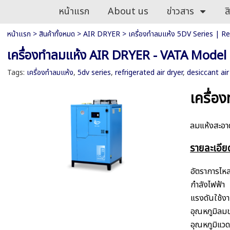
หน้าแรก
About us
ข่าวสาร
ส
หน้าแรก
>
สินค้าทั้งหมด
>
AIR DRYER
>
เครื่องทำลมแห้ง 5DV Series | Re
เครื่องทำลมแห้ง AIR DRYER - VATA Model
Tags:
เครื่องทำลมแห้ง
,
5dv series
,
refrigerated air dryer
,
desiccant air
เครื่อ
ลมแห้งสะอา
รายละเอีย
อัตราการไห
กำลังไฟฟ้า
แรงดันใช้งา
อุณหภูมิลมข
อุณหภูมิแว