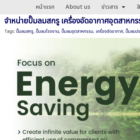
หน้าแรก
About us
ข่าวสาร
ส
จำหน่ายปั๊มลมสกรู เครื่องอัดอากาศอุตสาหก
Tags:
ปั๊มลมสกรู
,
ปั๊มลมโรงงาน
,
ปั๊มลมอุตสาหกรรม
,
เครื่องอัดอากาศ
,
ปั๊มลมป