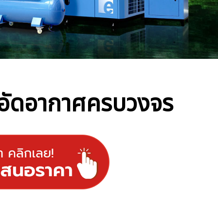
อัด
อากาศครบวงจร