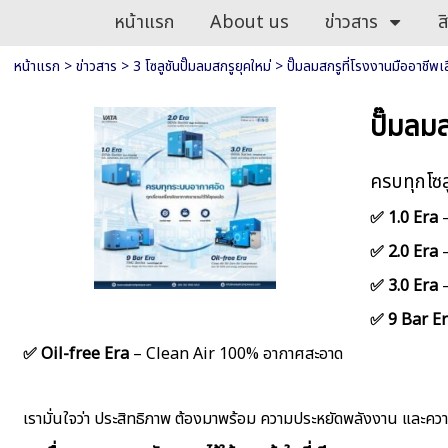
หน้าแรก
About us
ข่าวสาร
ส
หน้าแรก
>
ข่าวสาร
>
3 โซลูชันปั๊มลมสกรูยุคใหม่
>
ปั๊มลมสกรูที่โรงงานมืออาชีพเล
ปั๊มลม
ครบทุกโซล
✅ 1.0 Era
–
✅ 2.0 Era
–
✅ 3.0 Era
–
✅ 9 Bar E
✅ Oil-free Era
– Clean Air 100% อากาศสะอาด
เรามั่นใจว่า ประสิทธิภาพ ต้องมาพร้อม ความประหยัดพลังงาน และความ