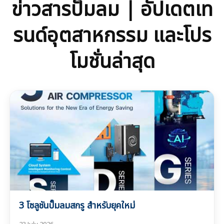
ข่าวสารปั๊มลม | อัปเดตเท
รนด์อุตสาหกรรม และโปร
โมชั่นล่าสุด
ติดตามข่าวสารปั๊มลม เทรนด์อุตสาหกรรม นวัตกรรมเครื่องอัด
อากาศ โปรโมชั่นพิเศษ และบทความอัปเดตล่าสุด เพื่อให้ธุรกิจของ
คุณก้าวทันทุกเทคโนโลยี
3 โซลูชันปั๊มลมสกรู สำหรับยุคใหม่