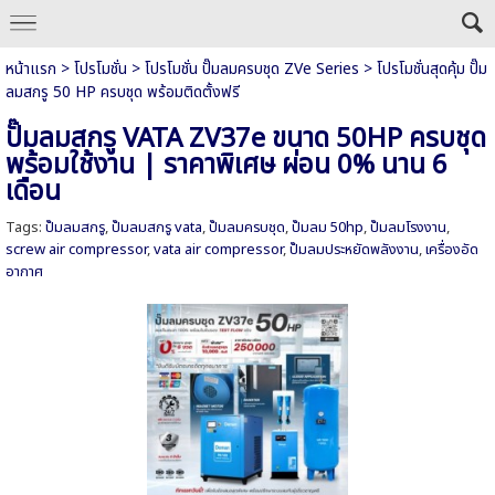
หน้าแรก
>
โปรโมชั่น
>
โปรโมชั่น ปั๊มลมครบชุด ZVe Series
>
โปรโมชั่นสุดคุ้ม ปั๊ม
ลมสกรู 50 HP ครบชุด พร้อมติดตั้งฟรี
ปั๊มลมสกรู VATA ZV37e ขนาด 50HP ครบชุด
พร้อมใช้งาน | ราคาพิเศษ ผ่อน 0% นาน 6
เดือน
Tags:
ปั๊มลมสกรู
,
ปั๊มลมสกรู vata
,
ปั๊มลมครบชุด
,
ปั๊มลม 50hp
,
ปั๊มลมโรงงาน
,
screw air compressor
,
vata air compressor
,
ปั๊มลมประหยัดพลังงาน
,
เครื่องอัด
อากาศ