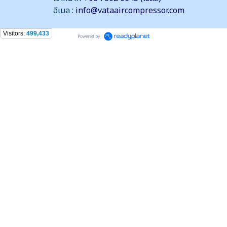
อีเมล :
info@vataaircompressor.com
Visitors:
499,433