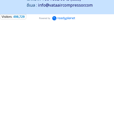
อีเมล :
info@vataaircompressor.com
Visitors:
498,729