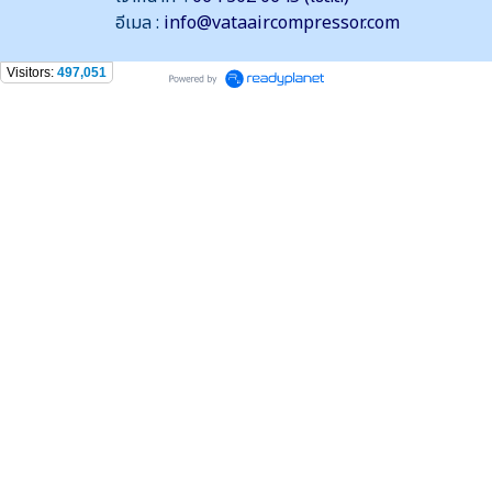
อีเมล :
info@vataaircompressor.com
Visitors:
497,051