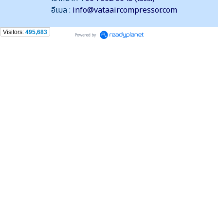
อีเมล :
info@vataaircompressor.com
Visitors:
495,683