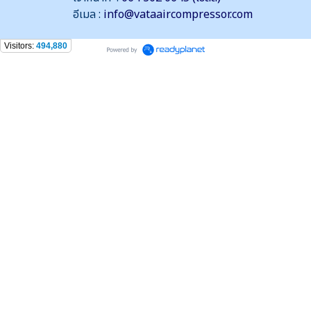
อีเมล :
info@vataaircompressor.com
Visitors:
494,880