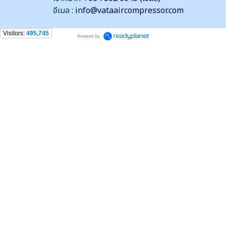
อีเมล :
info@vataaircompressor.com
Visitors:
495,745