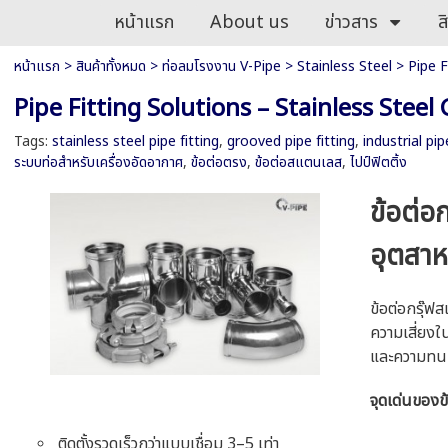
หน้าแรก
About us
ข่าวสาร
ส
หน้าแรก
>
สินค้าทั้งหมด
>
ท่อลมโรงงาน V-Pipe
>
Stainless Steel
>
Pipe F
Pipe Fitting Solutions – Stainless Stee
Tags:
stainless steel pipe fitting
,
grooved pipe fitting
,
industrial pi
ระบบท่อสำหรับเครื่องอัดอากาศ
,
ข้อต่อตรง
,
ข้อต่อสแตนเลส
,
ไปป์ฟิตติ้ง
ข้อต่
อุตสา
ข้อต่อกรุ๊ฟ
ความเสี่ยงใ
และความทน
จุดเด่นของ
ติดตั้งรวดเร็วกว่าแบบเชื่อม 3–5 เท่า