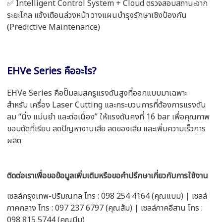
✅ Intelligent Control System + Cloud ตรวจสอบสถานะจาก
ระยะไกล แจ้งเตือนล่วงหน้า วางแผนบำรุงรักษาเชิงป้องกัน
(Predictive Maintenance)
EHVe Series คืออะไร?
EHVe Series คือปั๊มลมสกรูแรงดันสูงที่ออกแบบมาเฉพาะ
สำหรับ เครื่อง Laser Cutting และกระบวนการที่ต้องการแรงดัน
ลม “นิ่ง แม่นยำ และต่อเนื่อง” ให้แรงดันคงที่ 16 bar เพื่อคุณภาพ
ขอบตัดที่เรียบ ลดปัญหางานเสีย ลดของเสีย และเพิ่มความเร็วการ
ผลิต
ติดต่อเราเพื่อขอข้อมูลเพิ่มเติมหรือขอคำปรึกษาเกี่ยวกับการใช้งาน
เซลล์กรุงเทพ-ปริมณทล โทร : 098 254 4164 (คุณแบม) | เซลล์
ภาคกลาง โทร : 097 237 6797 (คุณส้ม) | เซลล์ภาคอีสาน โทร :
098 815 5744 (คุณบีม)