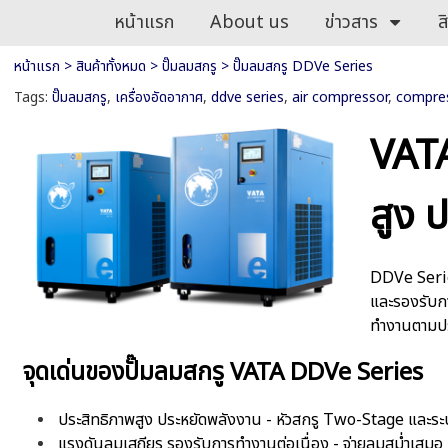
หน้าแรก
About us
ข่าวสาร
ส
หน้าแรก
>
สินค้าทั้งหมด
>
ปั๊มลมสกรู
>
ปั๊มลมสกรู DDVe Series
Tags:
ปั๊มลมสกรู
,
เครื่องอัดอากาศ
,
ddve series
,
air compressor
,
compres
VATA
สูง 
DDVe Seri
และรองรับกา
ทำงานตามปร
จุดเด่นของปั๊มลมสกรู VATA DDVe Series
ประสิทธิภาพสูง ประหยัดพลังงาน - หัวสกรู Two-Stage และร
แรงดันลมเสถียร รองรับการทำงานต่อเนื่อง - จ่ายลมสม่ำเสมอ