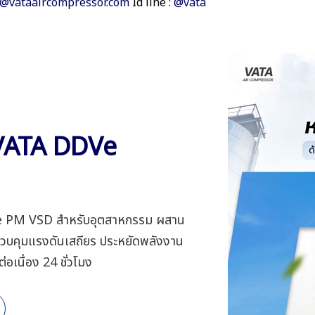
o@vataaircompressor.com
Id line :
@vata
ู VATA DDVe
ge PM VSD สำหรับอุตสาหกรรม ผสาน
บคุมแรงดันเสถียร ประหยัดพลังงาน
เนื่อง 24 ชั่วโมง