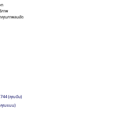
on
ธิภาพ
กษาคุณภาพลมอัด
744 (คุณบีม)
(คุณแนน)