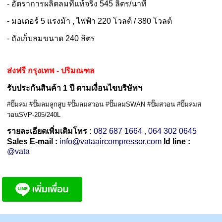
- อัตราการผลิตลมที่แท้จริง 545 ลิตร/นาที
- มอเตอร์ 5 แรงม้า , ไฟฟ้า 220 โวลต์ / 380 โวลต์
- ถังเก็บลมขนาด 240 ลิตร
ส่งฟรี กรุงเทพ - ปริมณฑล
รับประกันสินค้า 1 ปี ตามเงื่อนไขบริษัทฯ
#ปั๊มลม #ปั๊มลมลูกสูบ #ปั๊มลมสวอน #ปั๊มลมSWAN #ปั๊มสวอน #ปั๊มลมส
วอนSVP-205/240L
รายละเอียดเพิ่มเติมโทร :
082 687 1664
,
064 302 0645
Sales E-mail :
info@vataaircompressor.com
Id line :
@vata