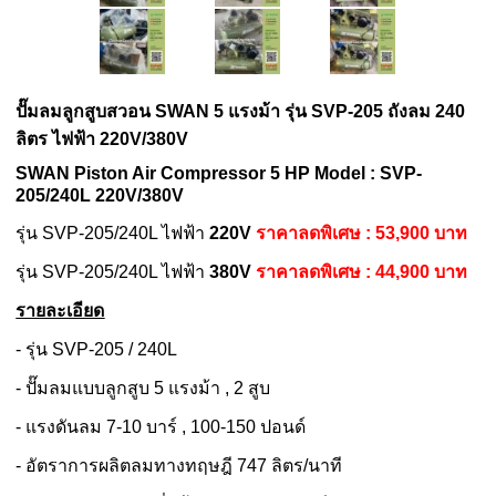
ปั๊มลมลูกสูบสวอน SWAN 5 แรงม้า รุ่น SVP-205
ถังลม 240
ลิตร
ไฟฟ้า 220V/380V
SWAN Piston Air Compressor 5 HP Model : SVP-
205/240L
220V/380V
รุ่น SVP-205/240L ไฟฟ้า
220V
ราคาลดพิเศษ : 53,900 บาท
รุ่น SVP-205/240L ไฟฟ้า
380V
ราคาลดพิเศษ : 44,900 บาท
รายละเอียด
- รุ่น SVP-205 / 240L
- ปั๊มลมแบบลูกสูบ 5 แรงม้า , 2 สูบ
- แรงดันลม 7-10 บาร์ , 100-150 ปอนด์
- อัตราการผลิตลมทางทฤษฎี 747 ลิตร/นาที