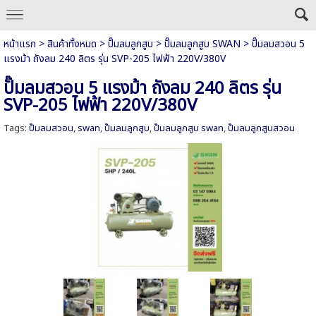
หน้าแรก
>
สินค้าทั้งหมด
>
ปั๊มลมลูกสูบ
>
ปั๊มลมลูกสูบ SWAN
>
ปั๊มลมสวอน 5
แรงม้า ถังลม 240 ลิตร รุ่น SVP-205 ไฟฟ้า 220V/380V
ปั๊มลมสวอน 5 แรงม้า ถังลม 240 ลิตร รุ่น
SVP-205 ไฟฟ้า 220V/380V
Tags:
ปั๊มลมสวอน
,
swan
,
ปั๊มลมลูกสูบ
,
ปั๊มลมลูกสูบ swan
,
ปั๊มลมลูกสูบสวอน