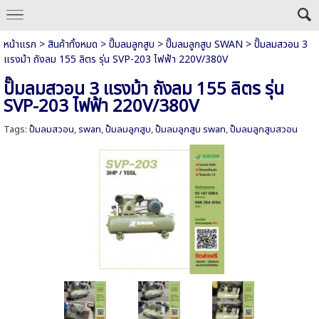
หน้าแรก
>
สินค้าทั้งหมด
>
ปั๊มลมลูกสูบ
>
ปั๊มลมลูกสูบ SWAN
>
ปั๊มลมสวอน 3
แรงม้า ถังลม 155 ลิตร รุ่น SVP-203 ไฟฟ้า 220V/380V
ปั๊มลมสวอน 3 แรงม้า ถังลม 155 ลิตร รุ่น
SVP-203 ไฟฟ้า 220V/380V
Tags:
ปั๊มลมสวอน
,
swan
,
ปั๊มลมลูกสูบ
,
ปั๊มลมลูกสูบ swan
,
ปั๊มลมลูกสูบสวอน