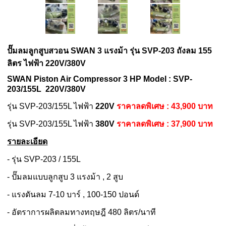
ปั๊มลมลูกสูบสวอน SWAN 3 แรงม้า รุ่น SVP-203
ถังลม 155
ลิตร
ไฟฟ้า
220V/380V
SWAN Piston Air Compressor 3 HP Model : SVP-
203/155L 220V/380V
รุ่น SVP-203/155L ไฟฟ้า
220V
ราคาลดพิเศษ : 43,900 บาท
รุ่น SVP-203/155L ไฟฟ้า
380V
ราคาลดพิเศษ : 37,900 บาท
รายละเอียด
- รุ่น SVP-203 / 155L
- ปั๊มลมแบบลูกสูบ 3 แรงม้า , 2 สูบ
- แรงดันลม 7-10 บาร์ , 100-150 ปอนด์
- อัตราการผลิตลมทางทฤษฎี 480 ลิตร/นาที