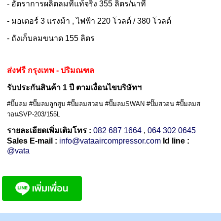
- อัตราการผลิตลมที่แท้จริง 355 ลิตร/นาที
- มอเตอร์ 3 แรงม้า , ไฟฟ้า 220 โวลต์ / 380 โวลต์
- ถังเก็บลมขนาด 155 ลิตร
ส่งฟรี กรุงเทพ - ปริมณฑล
รับประกันสินค้า 1 ปี ตามเงื่อนไขบริษัทฯ
#ปั๊มลม #ปั๊มลมลูกสูบ #ปั๊มลมสวอน #ปั๊มลมSWAN #ปั๊มสวอน #ปั๊มลมส
วอนSVP-203/155L
รายละเอียดเพิ่มเติมโทร :
082 687 1664
,
064 302 0645
Sales E-mail :
info@vataaircompressor.com
Id line :
@vata