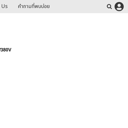
 Us
คำถามที่พบบ่อย
/380V