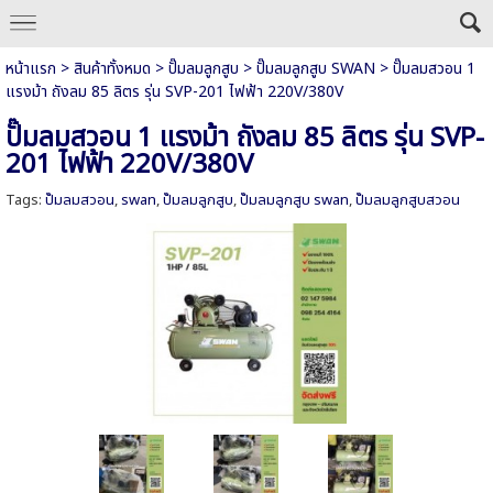
หน้าแรก
>
สินค้าทั้งหมด
>
ปั๊มลมลูกสูบ
>
ปั๊มลมลูกสูบ SWAN
>
ปั๊มลมสวอน 1
แรงม้า ถังลม 85 ลิตร รุ่น SVP-201 ไฟฟ้า 220V/380V
ปั๊มลมสวอน 1 แรงม้า ถังลม 85 ลิตร รุ่น SVP-
201 ไฟฟ้า 220V/380V
Tags:
ปั๊มลมสวอน
,
swan
,
ปั๊มลมลูกสูบ
,
ปั๊มลมลูกสูบ swan
,
ปั๊มลมลูกสูบสวอน