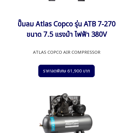
ปั๊มลม Atlas Copco รุ่น ATB 7-270
ขนาด 7.5 แรงม้า ไฟฟ้า 380V
ATLAS COPCO AIR COMPRESSOR
ราคาลดพิเศษ 61,900 บาท