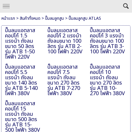
หน้าแรก
>
สินค้าทั้งหมด
>
ปั๊มลมลูกสูบ
>
ปั๊มลมลูกสูบ ATLAS
ปั๊มลมแอตลาส
ปั๊มลมแอตลาส
ปั๊มลมแอตลาส
คอปโก้ 1.5
คอปโก้ 2 แรงม้า
คอปโก้ 3 แรงม้า
แรงม้า ถังลม
ถังลมขนาด 100
ถังลมขนาด 100
ขนาด 50 ลิตร
ลิตร รุ่น ATB 2-
ลิตร รุ่น ATB 3-
รุ่น ATB 1-50
100 ไฟฟ้า 220V
100 ไฟฟ้า 220V
ไฟฟ้า 220V
ปั๊มลมแอตลาส
ปั๊มลมแอตลาส
ปั๊มลมแอตลาส
คอปโก้ 5.5
คอปโก้ 7.5
คอปโก้ 10
แรงม้า ถังลม
แรงม้า ถังลม
แรงม้า ถังลม
ขนาด 140 ลิตร
ขนาด 270 ลิตร
ขนาด 270 ลิตร
รุ่น ATB 5-140
รุ่น ATB 7-270
รุ่น ATB 10-
ไฟฟ้า 380V
ไฟฟ้า 380V
270 ไฟฟ้า 380V
ปั๊มลมแอตลาส
คอปโก้ 15
แรงม้า ถังลม
ขนาด 500 ลิตร
รุ่น ATB 15-
500 ไฟฟ้า 380V