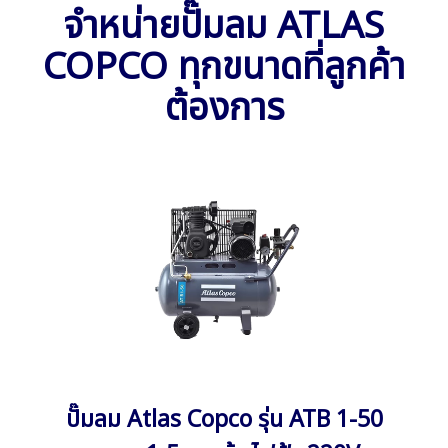
จำหน่ายปั๊มลม ATLAS
COPCO ทุกขนาดที่ลูกค้า
ต้องการ
ปั๊มลม Atlas Copco รุ่น ATB 1-50