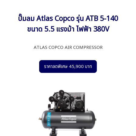
ปั๊มลม Atlas Copco รุ่น ATB 5-140
ขนาด 5.5 แรงม้า ไฟฟ้า 380V
ATLAS COPCO AIR COMPRESSOR
ราคาลดพิเศษ 45,900 บาท