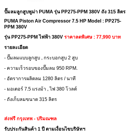
ปั๊มลมลูกสูบพูม่า PUMA รุ่น PP275-PPM 380V ถัง 315 ลิตร
PUMA Piston Air Compressor 7.5 HP Model : PP275-
PPM 380V
รุ่น PP275-PPM ไฟฟ้า 380V
ราคาลดพิเศษ : 77,990 บาท
รายละเอียด
- ปั๊มลมแบบลูกสูบ , กระบอกสูบ 2 สูบ
- ความเร็วรอบของปั๊มลม 950 RPM.
- อัตราการผลิตลม 1280 ลิตร / นาที
- มอเตอร์ 7.5 แรงม้า , ไฟ 380 โวลต์
- ถังเก็บลมขนาด 315 ลิตร
ส่งฟรี กรุงเทพ - ปริมณฑล
รับประกันสินค้า 1 ปี ตามเงื่อนไขบริษัทฯ