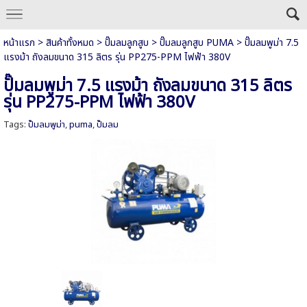
หน้าแรก
>
สินค้าทั้งหมด
>
ปั๊มลมลูกสูบ
>
ปั๊มลมลูกสูบ PUMA
>
ปั๊มลมพูม่า 7.5
แรงม้า ถังลมขนาด 315 ลิตร รุ่น PP275-PPM ไฟฟ้า 380V
ปั๊มลมพูม่า 7.5 แรงม้า ถังลมขนาด 315 ลิตร
รุ่น PP275-PPM ไฟฟ้า 380V
Tags:
ปั๊มลมพูม่า
,
puma
,
ปั๊มลม